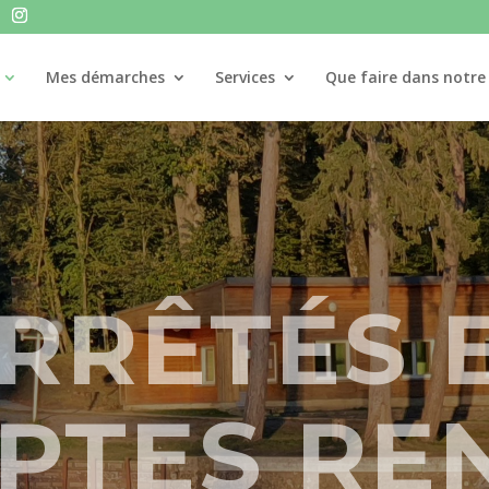
Mes démarches
Services
Que faire dans notr
RRÊTÉS 
PTES RE