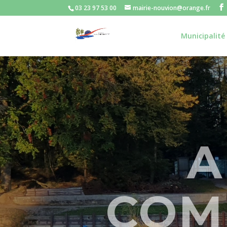
03 23 97 53 00
mairie-nouvion@orange.fr
Municipalité
A
COM